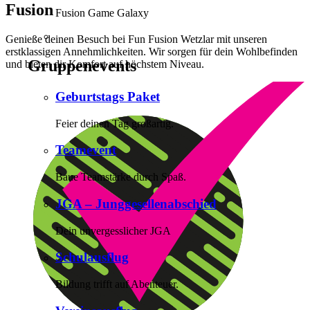
Fusion
Fusion Game Galaxy
Genieße deinen Besuch bei Fun Fusion Wetzlar mit unseren
erstklassigen Annehmlichkeiten. Wir sorgen für dein Wohlbefinden
Gruppenevents
und bieten dir Komfort auf höchstem Niveau.
Geburtstags Paket
Feier deinen Tag großartig.
Teamevent
Baue Teamstärke durch Spaß.
JGA – Junggesellenabschied
Dein unvergesslicher JGA
Schulausflug
Bildung trifft auf Abenteuer.