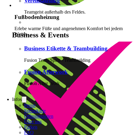
Vereinsausflug
Teamgeist außerhalb des Feldes.
Fußbodenheizung
Erlebe warme Füße und angenehmen Komfort bei jedem
Business & Events
Wetter.
Business Etikette & Teambuilding
Fusion Team Spirit - Teambuilding
Fusion Afterwork
Fusion After Work
Infos
Preise
Speisekarte
Öffnungszeiten
Über uns
Parken
FAQ