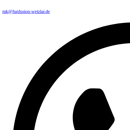
mk@funfusion-wetzlar.de