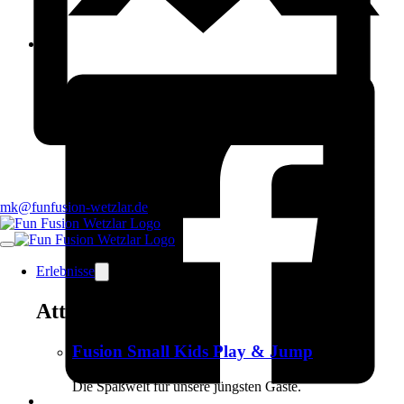
mk@funfusion-wetzlar.de
Erlebnisse
Attraktionen
Fusion Small Kids Play & Jump
Die Spaßwelt für unsere jüngsten Gäste.