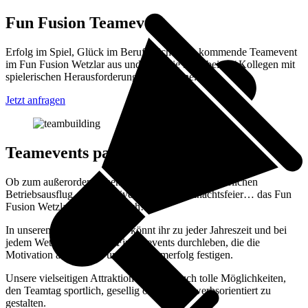
Fun Fusion Teamevent
Erfolg im Spiel, Glück im Beruf: Richte das kommende Teamevent
im Fun Fusion Wetzlar aus und halte die Mitarbeiter / Kollegen mit
spielerischen Herausforderungen bei Laune.
Jetzt anfragen
Teamevents par excellence
Ob zum außerordentlichen Firmenevent, zum alljährlichen
Betriebsausflug, als Incentive oder zur Weihnachtsfeier… das Fun
Fusion Wetzlar wartet auf euch!
In unserem Indoor Fun Park könnt ihr zu jeder Jahreszeit und bei
jedem Wetter aufregende Firmenevents durchleben, die die
Motivation auffrischen und den Teamerfolg festigen.
Unsere vielseitigen Attraktionen bieten euch tolle Möglichkeiten,
den Teamtag sportlich, gesellig oder wettbewerbsorientiert zu
gestalten.