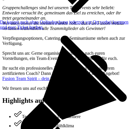
Gruppenchallenges sind bei unseren Teamevents sehr beliebt:
Entweder versucht ihr, gemeinsam das Ziel zu erreichen, oder ihr
tretet gegeneinander an.
Du kannst auch ohne Onlinebuchung jederzeit vor Ort vorbei kommen
Wer auch immer die meisten Punkte holt… das Fun Fusion Wetzlar
und euer Ticket buchen.
verlassen letztendlich alle Teammitglieder als Gewinner!
Verpflegungsoptionen, Catering und Seminarräume stehen auch zur
Verfügung.
Sprecht uns an: Gerne organisieren wir, ganz nach euren
Vorstellungen, ein Team-Event oder eine Betriebsfeier für euch.
Ihr sucht ein professionelles Teambuilding-Event mit unserem
zertifizierten Coach? Dann werft einen Blick auf unser Angebot!
Fusion Team Spirit – dein Teambuilding Event
Wir freuen uns auf euch!
Highlights auf einen Blick
Teamchallenges & Teamturniere
Ganzjähriges Wohlfühlklima